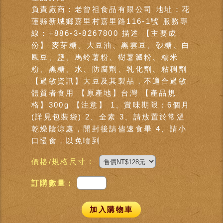
負責廠商：老曾祖食品有限公司 地址：花
蓮縣新城鄉嘉里村嘉里路116-1號 服務專
線：+886-3-8267800 描述 【主要成
份】 麥芽糖、大豆油、黑雲豆、砂糖、白
鳳豆、鹽、馬鈴薯粉、樹薯澱粉、糯米
粉、黑糖、水、防腐劑、乳化劑、粘稠劑
【過敏資訊】大豆及其製品，不適合過敏
體質者食用 【原產地】台灣 【產品規
格】300g 【注意】 1、賞味期限：6個月
(詳見包裝袋) 2、全素 3、請放置於常溫
乾燥陰涼處，開封後請儘速食畢 4、請小
口慢食，以免噎到
價格/規格尺寸：
訂購數量：
加入購物車